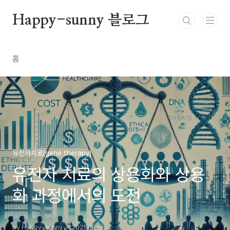
본문 바로가기
Happy-sunny 블로그
홈
유전자치료(gene therapy)
유전자 치료의 상용화와 상용
화 과정에서의 도전
by Happy-sunny
2025. 1. 16.