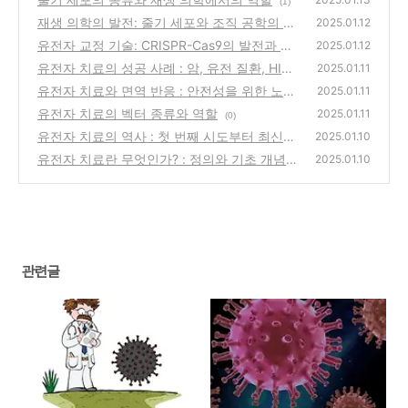
(1)
재생 의학의 발전: 줄기 세포와 조직 공학의 결
2025.01.12
합
유전자 교정 기술: CRISPR-Cas9의 발전과 미
(0)
2025.01.12
래 가능성
유전자 치료의 성공 사례 : 암, 유전 질환, HIV
(1)
2025.01.11
치료
유전자 치료와 면역 반응 : 안전성을 위한 노력
(2)
2025.01.11
유전자 치료의 벡터 종류와 역할
(0)
2025.01.11
(0)
유전자 치료의 역사 : 첫 번째 시도부터 최신
2025.01.10
연구까지
유전자 치료란 무엇인가? : 정의와 기초 개념
(0)
2025.01.10
(0)
관련글