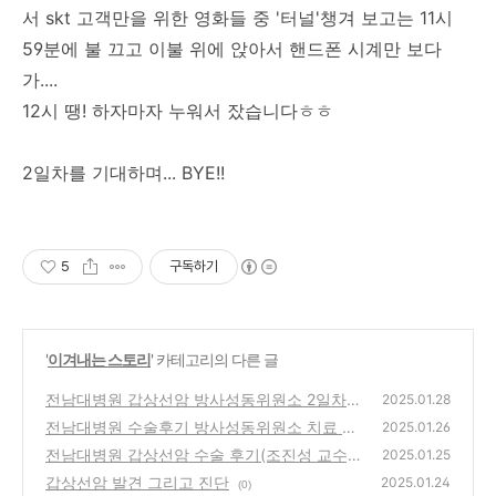
서 skt 고객만을 위한 영화들 중 '터널'챙겨 보고는 11시
59분에 불 끄고 이불 위에 앉아서 핸드폰 시계만 보다
가....
12시 땡! 하자마자 누워서 잤습니다ㅎㅎ
2일차를 기대하며... BYE!!
5
구독하기
'
이겨내는 스토리
' 카테고리의 다른 글
전남대병원 갑상선암 방사성동위원소 2일차
2025.01.28
전남대병원 수술후기 방사성동위원소 치료 준
(5)
2025.01.26
비_방사성요오드치료
전남대병원 갑상선암 수술 후기(조진성 교수)
(0)
2025.01.25
갑상선암 발견 그리고 진단
(0)
2025.01.24
(0)