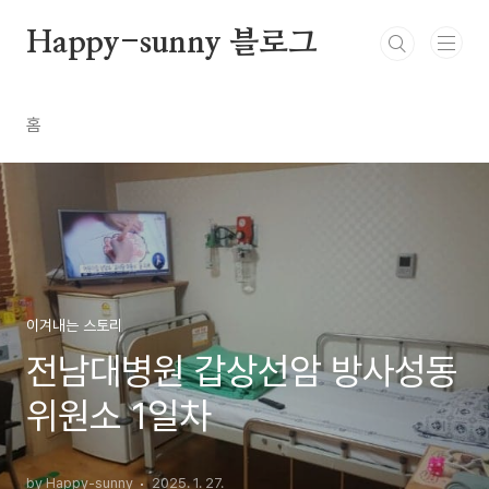
본문 바로가기
Happy-sunny 블로그
홈
이겨내는 스토리
전남대병원 갑상선암 방사성동
위원소 1일차
by Happy-sunny
2025. 1. 27.